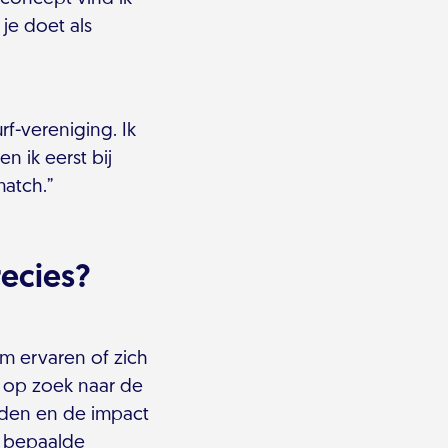
 je doet als
f-vereniging. Ik
n ik eerst bij
atch.”
ecies?
em ervaren of zich
op zoek naar de
eden en de impact
t bepaalde