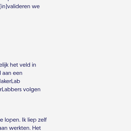
(in)valideren we
ijk het veld in
l aan een
MakerLab
erLabbers volgen
lopen. Ik liep zelf
 aan werkten. Het