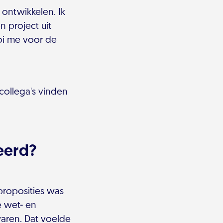
l ontwikkelen. Ik
n project uit
ooi me voor de
collega's vinden
eerd?
 proposities was
e wet- en
aren. Dat voelde