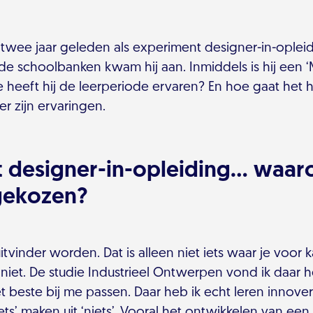
s twee jaar geleden als experiment designer-in-ople
 de schoolbanken kwam hij aan. Inmiddels is hij een 
e heeft hij de leerperiode ervaren? En hoe gaat het 
r zijn ervaringen.
 designer-in-opleiding... waar
gekozen?
itvinder worden. Dat is alleen niet iets waar je voor 
iet. De studie Industrieel Ontwerpen vond ik daar he
 beste bij me passen. Daar heb ik echt leren innoveren
ets’ maken uit ‘niets’. Vooral het ontwikkelen van een