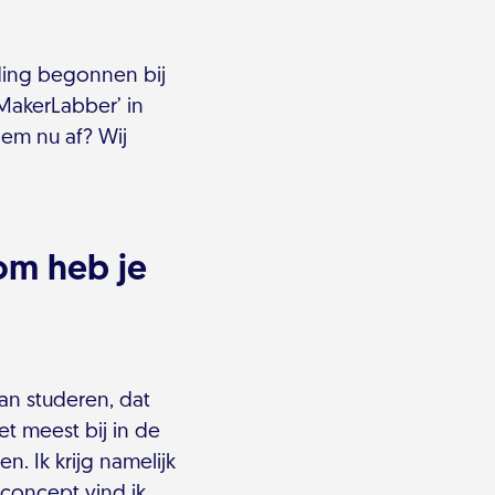
iding begonnen bij
‘MakerLabber’ in
hem nu af? Wij
om heb je
kan studeren, dat
t meest bij in de
. Ik krijg namelijk
 concept vind ik