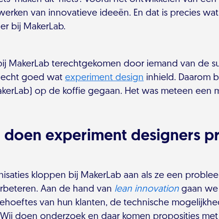
twerken van innovatieve ideeën. En dat is precies wat
er bij MakerLab.
k bij MakerLab terechtgekomen door iemand van de sur
t echt goed wat
experiment design
inhield. Daarom be
akerLab) op de koffie gegaan. Het was meteen een m
t doen experiment designers pr
nisaties kloppen bij MakerLab aan als ze een proble
verbeteren. Aan de hand van
lean innovation
gaan we 
behoeftes van hun klanten, de technische mogelijkh
. Wij doen onderzoek en daar komen proposities me