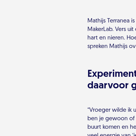
Mathijs Terranea i
MakerLab. Vers uit
hart en nieren. Ho
spreken Mathijs ove
Experiment
daarvoor 
“Vroeger wilde ik u
ben je gewoon of n
buurt komen en het
veel energie van ‘i