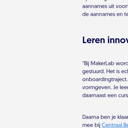
aannames uit voort
de aannames en te
Leren inno
“Bij MakerLab word 
gestuurd. Het is e
onboardingtraject.
vormgeven. Je lee
daarnaast een curs
Daarna ben je klaa
mee bij
Centraal B